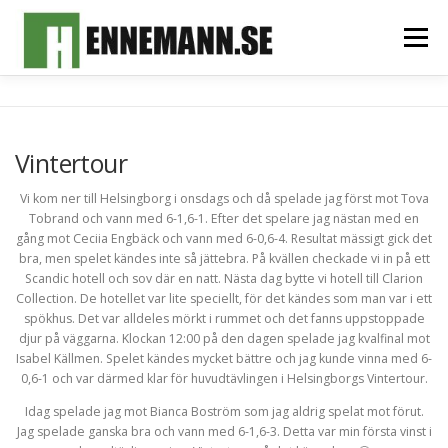
Hoppa
till
Meny
innehåll
HEM
OM MIG
FOTOALBUM
MITT TEAM
Vintertour
SPONSORER & SAMARBETSPARTNERS
KONTAKT
Vi kom ner till Helsingborg i onsdags och då spelade jag först mot Tova
Tobrand och vann med 6-1,6-1. Efter det spelare jag nästan med en
gång mot Ceciia Engbäck och vann med 6-0,6-4. Resultat mässigt gick det
bra, men spelet kändes inte så jättebra. På kvällen checkade vi in på ett
Scandic hotell och sov där en natt. Nästa dag bytte vi hotell till Clarion
Collection. De hotellet var lite speciellt, för det kändes som man var i ett
spökhus. Det var alldeles mörkt i rummet och det fanns uppstoppade
djur på väggarna. Klockan 12:00 på den dagen spelade jag kvalfinal mot
Isabel Källmen. Spelet kändes mycket bättre och jag kunde vinna med 6-
0,6-1 och var därmed klar för huvudtävlingen i Helsingborgs Vintertour.
Idag spelade jag mot Bianca Boström som jag aldrig spelat mot förut.
Jag spelade ganska bra och vann med 6-1,6-3. Detta var min första vinst i