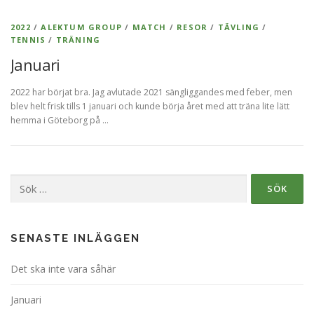
2022
/
ALEKTUM GROUP
/
MATCH
/
RESOR
/
TÄVLING
/
TENNIS
/
TRÄNING
Januari
2022 har börjat bra. Jag avlutade 2021 sängliggandes med feber, men
blev helt frisk tills 1 januari och kunde börja året med att träna lite lätt
hemma i Göteborg på …
Sök
efter:
SENASTE INLÄGGEN
Det ska inte vara såhär
Januari