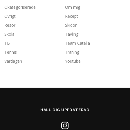
Okategoriserade
Om mig
Övrigt
Recept
Resor
Skidor
Skola
Tävling
TB
Team Catella
Tennis
Träning
Vardagen
Youtube
HÅLL DIG UPPDATERAD