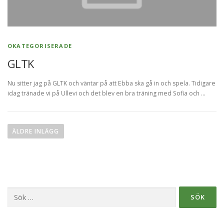
OKATEGORISERADE
GLTK
Nu sitter jag på GLTK och väntar på att Ebba ska gå in och spela. Tidigare
idag tränade vi på Ullevi och det blev en bra träning med Sofia och …
I
n
ÄLDRE INLÄGG
l
ä
g
g
Sök
s
efter:
n
a