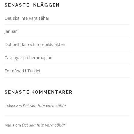
v
SENASTE INLÄGGEN
i
Det ska inte vara såhär
g
e
Januari
r
i
Dubbeltitlar och förebildsjakten
n
Tävlingar på hemmaplan
g
En månad i Turkiet
SENASTE KOMMENTARER
Det ska inte vara såhär
Selma
om
Det ska inte vara såhär
Maria
om