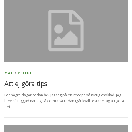
MAT
/
RECEPT
Att ej göra tips
För några dagar sedan fick jag tag på ett recept på nyttig choklad. Jag
blev så taggad när jag såg detta så redan igår kväll testade jag att göra
det. …