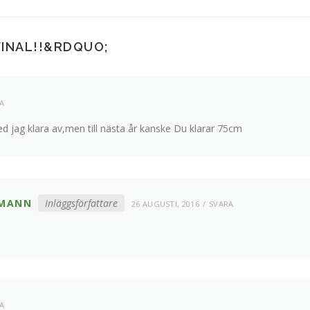
INAL!!
&RDQUO;
A
ed jag klara av,men till nästa år kanske Du klarar 75cm
EMANN
Inläggsförfattare
26 AUGUSTI, 2016
SVARA
A