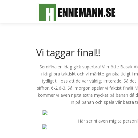
Hoppa
till
innehåll
Vi taggar final!!
Semifinalen idag gick superbra! Vi mötte Basak A
riktigt bra taktiskt och vi märkte ganska tidigt i
tydligt till oss att de var väldigt irriterade. S
siffror, 6-2,6-3. Så imorgon spelar vi faktist final!!
kommer vi även njuta extra mycket på banan då det
in på banan och spela vår bästa te
Här ser ni även mig ta personl