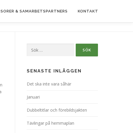
SORER & SAMARBETSPARTNERS
KONTAKT
Sök
efter:
e
SENASTE INLÄGGEN
Det ska inte vara såhär
on
a
Januari
Dubbeltitlar och förebildsjakten
Tävlingar på hemmaplan