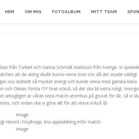
HEM
OM MIG
FOTOALBUM
MITT TEAM
SPON
kbas från Turkiet och Hanna Schmidt Axelsson från Sverige. Vi spelad
 matchen att de aldrig skulle kunna vinna över oss då det visade väldigt
å det gav oss dubbelt så mycket energi och kunde vinna med ganska klara
 Min och Olivias första ITF final också, så det ska bli extra roligt. Imorg
 antagligen är våran sista match utomhus på gruset för iår, så vi sk
nnis, och sedan ska vi göra allt för att vinna också 😜
igt rekord i höjdhopp, bra uppladdning inför match