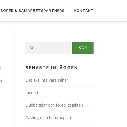
SORER & SAMARBETSPARTNERS
KONTAKT
Sök
efter:
å
e
SENASTE INLÄGGEN
ör
Det ska inte vara såhär
h
Januari
Dubbeltitlar och förebildsjakten
Tävlingar på hemmaplan