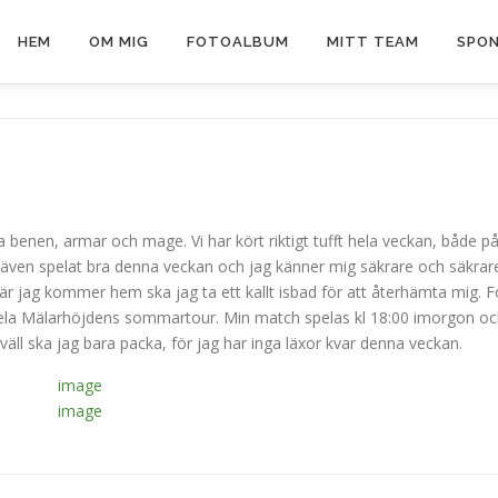
HEM
OM MIG
FOTOALBUM
MITT TEAM
SPON
la benen, armar och mage. Vi har kört riktigt tufft hela veckan, både p
g även spelat bra denna veckan och jag känner mig säkrare och säkrar
är jag kommer hem ska jag ta ett kallt isbad för att återhämta mig. F
spela Mälarhöjdens sommartour. Min match spelas kl 18:00 imorgon oc
väll ska jag bara packa, för jag har inga läxor kvar denna veckan.