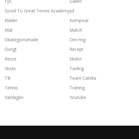
Fys
Galleri
Good To Great Tennis Academy
Jul
Kläder
Kompisar
Mat
Match
Okategoriserade
Om mig
Övrigt
Recept
Resor
Skidor
Skola
Tävling
TB
Team Catella
Tennis
Träning
Vardagen
Youtube