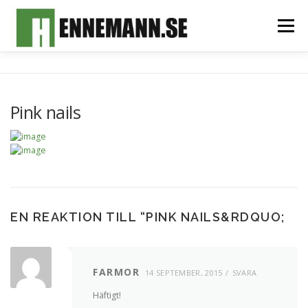
Hoppa
till
Meny
innehåll
HEM
OM MIG
FOTOALBUM
MITT TEAM
Pink nails
SPONSORER & SAMARBETSPARTNERS
KONTAKT
EN REAKTION TILL “
PINK NAILS
&RDQUO;
FARMOR
14 SEPTEMBER, 2015
SVARA
Häftigt!