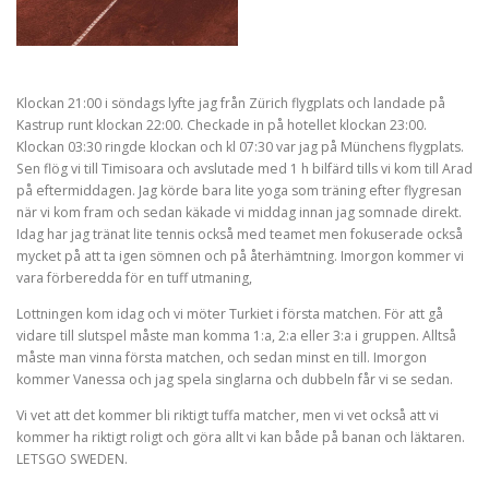
Klockan 21:00 i söndags lyfte jag från Zürich flygplats och landade på
Kastrup runt klockan 22:00. Checkade in på hotellet klockan 23:00.
Klockan 03:30 ringde klockan och kl 07:30 var jag på Münchens flygplats.
Sen flög vi till Timisoara och avslutade med 1 h bilfärd tills vi kom till Arad
på eftermiddagen. Jag körde bara lite yoga som träning efter flygresan
när vi kom fram och sedan käkade vi middag innan jag somnade direkt.
Idag har jag tränat lite tennis också med teamet men fokuserade också
mycket på att ta igen sömnen och på återhämtning. Imorgon kommer vi
vara förberedda för en tuff utmaning,
Lottningen kom idag och vi möter Turkiet i första matchen. För att gå
vidare till slutspel måste man komma 1:a, 2:a eller 3:a i gruppen. Alltså
måste man vinna första matchen, och sedan minst en till. Imorgon
kommer Vanessa och jag spela singlarna och dubbeln får vi se sedan.
Vi vet att det kommer bli riktigt tuffa matcher, men vi vet också att vi
kommer ha riktigt roligt och göra allt vi kan både på banan och läktaren.
LETSGO SWEDEN.