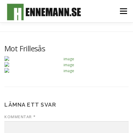
Hoppa
till
Meny
innehåll
HEM
OM MIG
FOTOALBUM
MITT TEAM
Mot Frillesås
SPONSORER & SAMARBETSPARTNERS
KONTAKT
LÄMNA ETT SVAR
KOMMENTAR
*