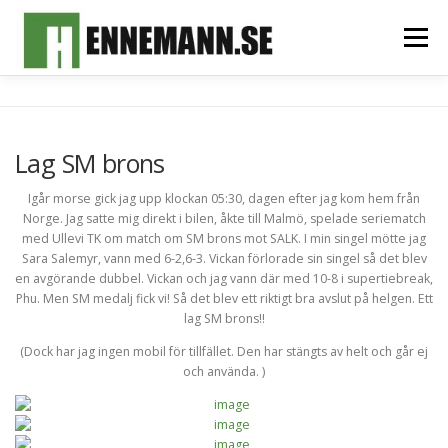
Hoppa
till
Meny
innehåll
HEM
OM MIG
FOTOALBUM
MITT TEAM
Lag SM brons
SPONSORER & SAMARBETSPARTNERS
KONTAKT
Igår morse gick jag upp klockan 05:30, dagen efter jag kom hem från
Norge. Jag satte mig direkt i bilen, åkte till Malmö, spelade seriematch
med Ullevi TK om match om SM brons mot SALK. I min singel mötte jag
Sara Salemyr, vann med 6-2,6-3. Vickan förlorade sin singel så det blev
en avgörande dubbel. Vickan och jag vann där med 10-8 i supertiebreak,
Phu. Men SM medalj fick vi! Så det blev ett riktigt bra avslut på helgen. Ett
lag SM brons!!
(Dock har jag ingen mobil för tillfället. Den har stängts av helt och går ej
och använda. )