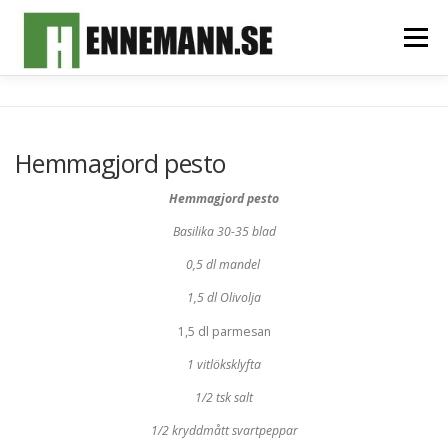
Hoppa
till
Meny
innehåll
HEM
OM MIG
FOTOALBUM
MITT TEAM
Hemmagjord pesto
SPONSORER & SAMARBETSPARTNERS
KONTAKT
Hemmagjord pesto
Basilika 30-35 blad
0,5 dl mandel
1,5 dl Olivolja
1,5 dl parmesan
1 vitlöksklyfta
1/2 tsk salt
1/2 kryddmått svartpeppar