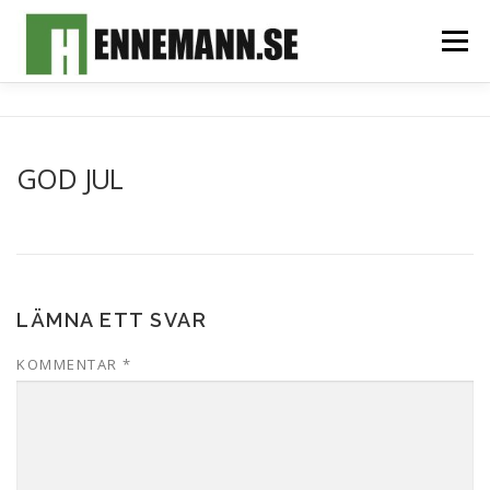
Hoppa
till
Meny
innehåll
HEM
OM MIG
FOTOALBUM
MITT TEAM
GOD JUL
SPONSORER & SAMARBETSPARTNERS
KONTAKT
LÄMNA ETT SVAR
KOMMENTAR
*