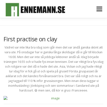
Hoppa
till
Meny
innehåll
HEM
OM MIG
FOTOALBUM
MITT TEAM
First practise on clay
SPONSORER & SAMARBETSPARTNERS
KONTAKT
Vädret var inte lika bra idag som igår men det var ändå ganska skönt att
vara ute. På onsdagar har vi ganska långa skoldagar då vi går till klockan
16:00. Men det var inte så jobbiga lektioner ändå så. Idag började
träningen 16:55 och vi hade fys innan tennisen. Det var riktigt bra fys idag
och roligare var det då vi hade det ute. Asia, Vickan och jag hade riktigt
tur idag för vi fick gå ut och spela på gruset! Första gruspasset iår
avklarat och det kändes förvånansvärt bra. Det var såå roligt och nu är
jag taggad till 110 % inför grussäsongen. Men innan dess taggar vi
inomhustävling i Jönköping och sen sommartour i Sandared ute på
hardcourt. 😄 men sen, då kör vi grus i Franceeee.