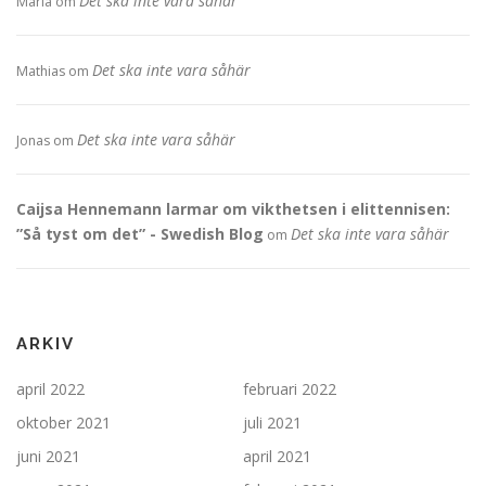
Det ska inte vara såhär
Maria
om
Det ska inte vara såhär
Mathias
om
Det ska inte vara såhär
Jonas
om
Caijsa Hennemann larmar om vikthetsen i elittennisen:
”Så tyst om det” - Swedish Blog
Det ska inte vara såhär
om
ARKIV
april 2022
februari 2022
oktober 2021
juli 2021
juni 2021
april 2021