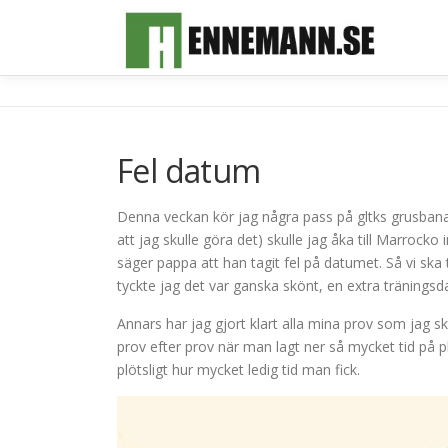
Hoppa
till
innehåll
Fel datum
Denna veckan kör jag några pass på gltks grusbana i
att jag skulle göra det) skulle jag åka till Marroc
säger pappa att han tagit fel på datumet. Så vi ska 
tyckte jag det var ganska skönt, en extra träningsd
Annars har jag gjort klart alla mina prov som jag sk
prov efter prov när man lagt ner så mycket tid på plu
plötsligt hur mycket ledig tid man fick.