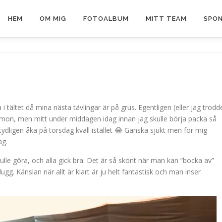
HEM
OM MIG
FOTOALBUM
MITT TEAM
SPON
 tältet då mina nästa tävlingar är på grus. Egentligen (eller jag trodd
ko imon, men mitt under middagen idag innan jag skulle börja packa så
tydligen åka på torsdag kväll istället 😂 Ganska sjukt men för mig
ag.
ulle göra, och alla gick bra. Det är så skönt när man kan ”bocka av”
gg. Känslan när allt är klart är ju helt fantastisk och man inser