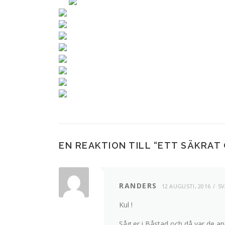
EN REAKTION TILL “
ETT SÄKRAT
RANDERS
12 AUGUSTI, 2016
SV
Kul !
Såg er i Båstad och då var de an