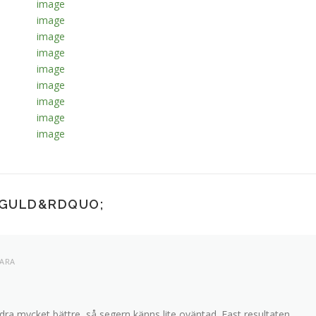
 GULD
&RDQUO;
ARA
dra mycket bättre, så segern känns lite oväntad. Fast resultaten