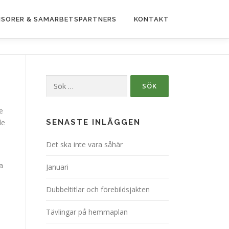
SORER & SAMARBETSPARTNERS
KONTAKT
Sök
efter:
e
de
SENASTE INLÄGGEN
Det ska inte vara såhär
h
a
Januari
Dubbeltitlar och förebildsjakten
Tävlingar på hemmaplan