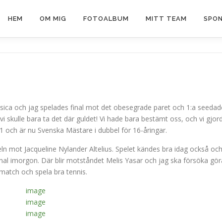
HEM
OM MIG
FOTOALBUM
MITT TEAM
SPON
essica och jag spelades final mot det obesegrade paret och 1:a seedad
 vi skulle bara ta det där guldet! Vi hade bara bestämt oss, och vi gjor
-1 och är nu Svenska Mästare i dubbel för 16-åringar.
ln mot Jacqueline Nylander Altelius. Spelet kändes bra idag också oc
final imorgon. Där blir motståndet Melis Yasar och jag ska försöka gör
match och spela bra tennis.