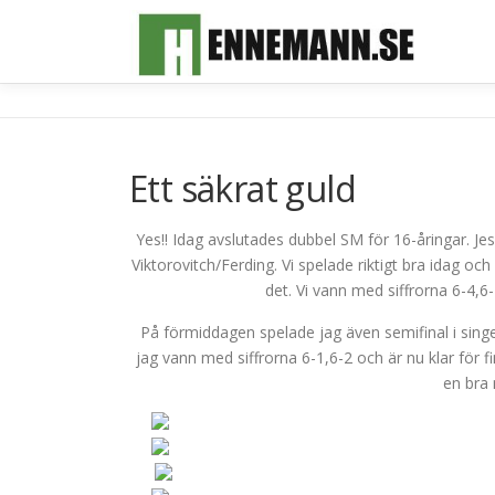
Hoppa
till
innehåll
Ett säkrat guld
Yes!! Idag avslutades dubbel SM för 16-åringar. J
Viktorovitch/Ferding. Vi spelade riktigt bra idag och
det. Vi vann med siffrorna 6-4,6
På förmiddagen spelade jag även semifinal i singe
jag vann med siffrorna 6-1,6-2 och är nu klar för 
en bra 