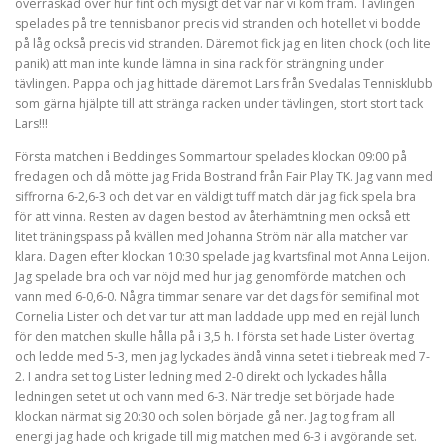
överraskad över hur fint och mysigt det var när vi kom fram. Tävlingen
spelades på tre tennisbanor precis vid stranden och hotellet vi bodde
på låg också precis vid stranden. Däremot fick jag en liten chock (och lite
panik) att man inte kunde lämna in sina rack för strängning under
tävlingen. Pappa och jag hittade däremot Lars från Svedalas Tennisklubb
som gärna hjälpte till att stränga racken under tävlingen, stort stort tack
Lars!!!
Första matchen i Beddinges Sommartour spelades klockan 09:00 på
fredagen och då mötte jag Frida Bostrand från Fair Play TK. Jag vann med
siffrorna 6-2,6-3 och det var en väldigt tuff match där jag fick spela bra
för att vinna. Resten av dagen bestod av återhämtning men också ett
litet träningspass på kvällen med Johanna Ström när alla matcher var
klara. Dagen efter klockan 10:30 spelade jag kvartsfinal mot Anna Leijon.
Jag spelade bra och var nöjd med hur jag genomförde matchen och
vann med 6-0,6-0. Några timmar senare var det dags för semifinal mot
Cornelia Lister och det var tur att man laddade upp med en rejäl lunch
för den matchen skulle hålla på i 3,5 h. I första set hade Lister övertag
och ledde med 5-3, men jag lyckades ändå vinna setet i tiebreak med 7-
2. I andra set tog Lister ledning med 2-0 direkt och lyckades hålla
ledningen setet ut och vann med 6-3. När tredje set började hade
klockan närmat sig 20:30 och solen började gå ner. Jag tog fram all
energi jag hade och krigade till mig matchen med 6-3 i avgörande set.