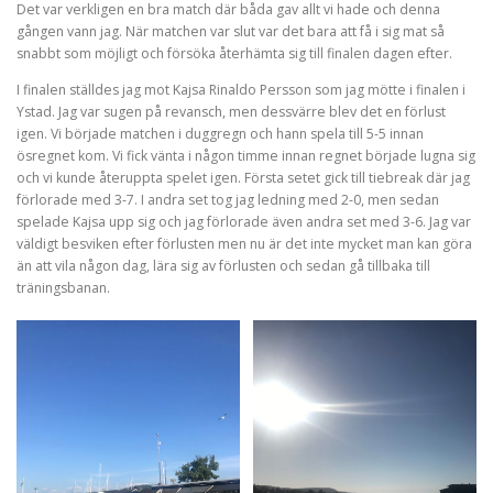
Det var verkligen en bra match där båda gav allt vi hade och denna
gången vann jag. När matchen var slut var det bara att få i sig mat så
snabbt som möjligt och försöka återhämta sig till finalen dagen efter.
I finalen ställdes jag mot Kajsa Rinaldo Persson som jag mötte i finalen i
Ystad. Jag var sugen på revansch, men dessvärre blev det en förlust
igen. Vi började matchen i duggregn och hann spela till 5-5 innan
ösregnet kom. Vi fick vänta i någon timme innan regnet började lugna sig
och vi kunde återuppta spelet igen. Första setet gick till tiebreak där jag
förlorade med 3-7. I andra set tog jag ledning med 2-0, men sedan
spelade Kajsa upp sig och jag förlorade även andra set med 3-6. Jag var
väldigt besviken efter förlusten men nu är det inte mycket man kan göra
än att vila någon dag, lära sig av förlusten och sedan gå tillbaka till
träningsbanan.