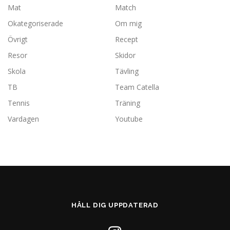
Mat
Match
Okategoriserade
Om mig
Övrigt
Recept
Resor
Skidor
Skola
Tävling
TB
Team Catella
Tennis
Träning
Vardagen
Youtube
HÅLL DIG UPPDATERAD