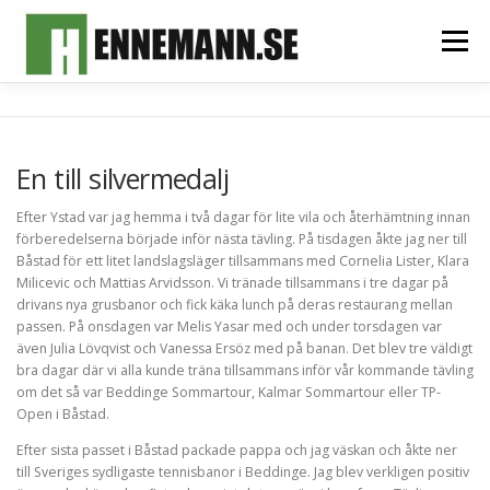
Hoppa
till
Meny
innehåll
HEM
OM MIG
FOTOALBUM
MITT TEAM
En till silvermedalj
SPONSORER & SAMARBETSPARTNERS
KONTAKT
Efter Ystad var jag hemma i två dagar för lite vila och återhämtning innan
förberedelserna började inför nästa tävling. På tisdagen åkte jag ner till
Båstad för ett litet landslagsläger tillsammans med Cornelia Lister, Klara
Milicevic och Mattias Arvidsson. Vi tränade tillsammans i tre dagar på
drivans nya grusbanor och fick käka lunch på deras restaurang mellan
passen. På onsdagen var Melis Yasar med och under torsdagen var
även Julia Lövqvist och Vanessa Ersöz med på banan. Det blev tre väldigt
bra dagar där vi alla kunde träna tillsammans inför vår kommande tävling
om det så var Beddinge Sommartour, Kalmar Sommartour eller TP-
Open i Båstad.
Efter sista passet i Båstad packade pappa och jag väskan och åkte ner
till Sveriges sydligaste tennisbanor i Beddinge. Jag blev verkligen positiv