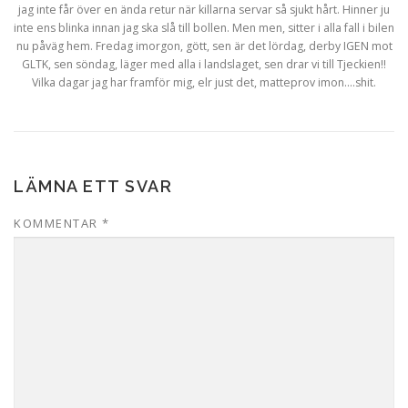
jag inte får över en ända retur när killarna servar så sjukt hårt. Hinner ju
inte ens blinka innan jag ska slå till bollen. Men men, sitter i alla fall i bilen
nu påväg hem. Fredag imorgon, gött, sen är det lördag, derby IGEN mot
GLTK, sen söndag, läger med alla i landslaget, sen drar vi till Tjeckien!!
Vilka dagar jag har framför mig, elr just det, matteprov imon….shit.
LÄMNA ETT SVAR
KOMMENTAR
*