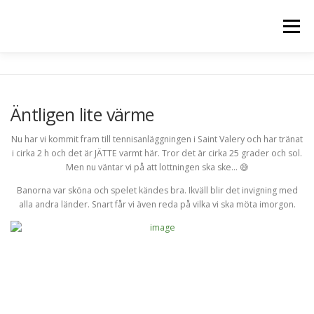
Hoppa
till
Meny
innehåll
HEM
OM MIG
FOTOALBUM
MITT TEAM
Äntligen lite värme
SPONSORER & SAMARBETSPARTNERS
KONTAKT
Nu har vi kommit fram till tennisanläggningen i Saint Valery och har tränat
i cirka 2 h och det är JÄTTE varmt här. Tror det är cirka 25 grader och sol.
Men nu väntar vi på att lottningen ska ske… 😅
Banorna var sköna och spelet kändes bra. Ikväll blir det invigning med
alla andra länder. Snart får vi även reda på vilka vi ska möta imorgon.