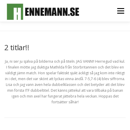
Hoppa
till
Meny
innehåll
HEM
OM MIG
FOTOALBUM
MITT TEAM
2 titlar!!
SPONSORER & SAMARBETSPARTNERS
KONTAKT
Ja, ni ser ju själva på bilderna och på titeln. JAG VANN!! Herregud vad kul.
I finalen mötte jag duktiga Mathilda från Storbritannien och det blev en
väldigt jämn match. Hon spelar faktiskt sjukt äckligt så jag kom inte riktigt
in i det, men det var skönt att lyckas vinna ändå. 7-5,7-6 (4) blev siffrorna.
Lisa och jag vann även hela dubbelklassen och det betyder att det blev
min första ITF dubbeltitel. Det känns jättekul att vara tillbaka på banan
igen och min axel har fungerat jättebra hela veckan. Hoppas det
fortsätter såhär!